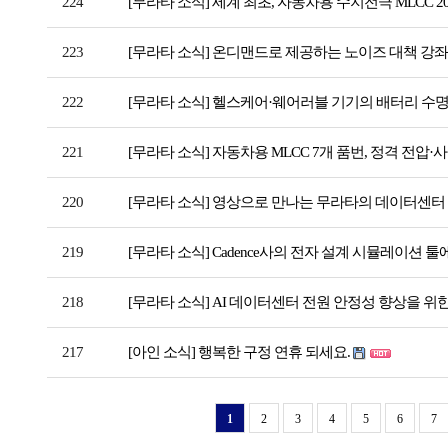
224
[무라타 소식] 세계 최초, 자동차용 수지전극 MLCC 2
223
[무라타 소식] 온디맨드로 제공하는 노이즈 대책 강좌
222
[무라타 소식] 헬스케어·웨어러블 기기의 배터리 수
221
[무라타 소식] 자동차용 MLCC 7개 품번, 정격 전압
220
[무라타 소식] 영상으로 만나는 무라타의 데이터센
219
[무라타 소식] Cadence사의 전자 설계 시뮬레이션 툴
218
[무라타 소식] AI 데이터센터 전원 안정성 향상을 위
217
[아인 소식] 행복한 구정 연휴 되세요.
1
2
3
4
5
6
7