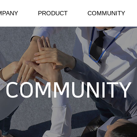
MPANY
PRODUCT
COMMUNITY
소개
NEW/HOT PRODUCT
 인사말
Components
 길
Power Solutions
COMMUNITY