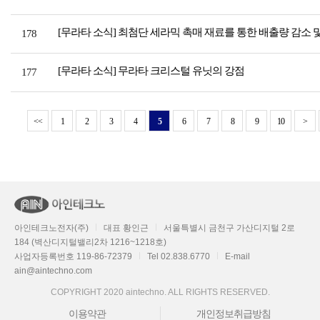
[무라타 소식] 최첨단 세라믹 촉매 재료를 통한 배출량 감소 
178
[무라타 소식] 무라타 크리스털 유닛의 강점
177
<<
1
2
3
4
5
6
7
8
9
10
>
아인테크노전자(주)
대표 황인근
서울특별시 금천구 가산디지털 2로
184 (벽산디지털밸리2차 1216~1218호)
사업자등록번호 119-86-72379
Tel 02.838.6770
E-mail
ain@aintechno.com
COPYRIGHT 2020 aintechno. ALL RIGHTS RESERVED.
이용약관
개인정보취급방침