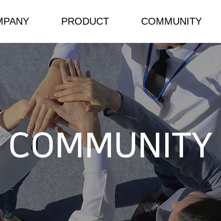
MPANY
PRODUCT
COMMUNITY
소개
NEW/HOT PRODUCT
 인사말
Components
 길
Power Solutions
COMMUNITY