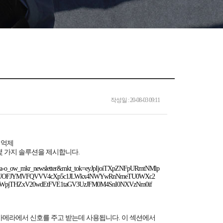
작성일 : 20-08-03 09:11
 억제
몇 가지 솔루션을 제시합니다.
d=kr_ma-o_ow_mkr_newsletter&mkt_tok=eyJpIjoiTXpZNFpURmtNMlp
aE5UOFJYMVFQVVV4cXp5c1JLWkx4NWYwRnNmeTU0WXc2
pjTHZxV20wdEtFVE1taGV3UzJFM0M4SnI0NXVzNm0if
 및 카메라에서 신호를 주고 받는데 사용됩니다. 이 섹션에서