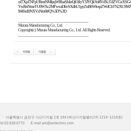
oiTXpZNFpURmtNMlpqWlRsaSIsInQiOiIyY3JYQkVoRVdXcTdZVGxX
YwRnNmeTU0WXc2MFwvaDhvSXdhU1pyZnB6WkxpZWdCbTN2XC9MXC9
M4SnI0NXVzNm0ifQ%3D%3D
________________________________________
Murata Manufacturing Co., Ltd.
Copyright(c) Murata Manufacturing Co., Ltd. All Rights Reserved.
________________________________________
서울특별시 금천구 가산디지털 2로 184 (벽산디지털밸리2차 1216~1218호)
Tel 02.838.6770
E-mail ain@aintechno.com