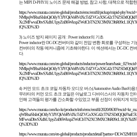
는 MIPI D-PHY의 노이즈 문제 해결 방법, 참고 사항, 대책으로 적
https://www.murata.com/en-global/products/emc/emifil/pickup/mipid-phy?
NMlpqWlRsaSIsInQiOiIyY3JYQkVoRVdXcTdZVGxXSG42cTNZSDdQ
Xc2MFwvaDhvSXdhU1pyZnB6WkxpZWdCbTN2XC9MXC9hR09cL1lQYXd
fQ%3D%3D
3) 노이즈 방지 페이지 공개 : Power inductor의 기초
Power inductor란 DC-DC컨버터와 같이 전압 변환 회로를 구성하
컨버터의 작동 메커니즘에 기초해야한다. 이 섹션에서는 DC-DC 컨버터의 
다.
https://www.murata.com/en-global/products/inductor/power/learn/basic_02
NMlpqWlRsaSIsInQiOiIyY3JYQkVoRVdXcTdZVGxXSG42cTNZSDdQ
Xc2MFwvaDhvSXdhU1pyZnB6WkxpZWdCbTN2XC9MXC9hR09cL1lQYXd
fQ%3D%3D
4) 커먼 모드 초크 코일 자동차 오디오 버스(Automotive Audio Bus®
무라타의 커먼 모드 초크 코일은 아날로그 디바이스사의 자동차 인터
인해 고객들의 평가를 간소화할 수있었고 부품 선정이 쉬워지게 되
https://www.murata.com/ko-kr/products/info/emc/emifil/2020/0630?excid
qWlRsaSIsInQiOiIyY3JYQkVoRVdXcTdZVGxXSG42cTNZSDdQQkFh
MFwvaDhvSXdhU1pyZnB6WkxpZWdCbTN2XC9MXC9hR09cL1lQYXdJSW
Q%3D%3D
https://www.murata.com/en-global/products/productdetail?partno=DLW32