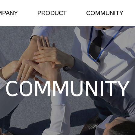
MPANY
PRODUCT
COMMUNITY
소개
NEW/HOT PRODUCT
 인사말
Components
 길
Power Solutions
COMMUNITY