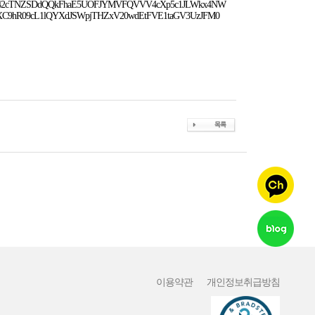
SG42cTNZSDdQQkFhaE5UOFJYMVFQVVV4cXp5c1JLWkx4NW
hR09cL1lQYXdJSWpjTHZxV20wdEtFVE1taGV3UzJFM0
이용약관
개인정보취급방침