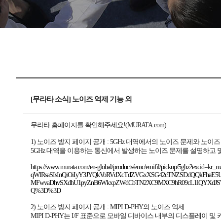
[무라타 소식] 노이즈 억제 기능 외
무라타 홈페이지를 확인해주세요!(MURATA.com)
1) 노이즈 방지 페이지 공개 : 5GHz 대역에서의 노이즈 문제와 노이즈
5GHz 대역을 이용하는 통신에서 발생하는 노이즈 문제를 설명하고 
https://www.murata.com/en-global/products/emc/emifil/pickup/5ghz?exci
qWlRsaSIsInQiOiIyY3JYQkVoRVdXcTdZVGxXSG42cTNZSDdQQkFh
MFwvaDhvSXdhU1pyZnB6WkxpZWdCbTN2XC9MXC9hR09cL1lQYXdJSW
Q%3D%3D
2) 노이즈 방지 페이지 공개 : MIPI D-PHY의 노이즈 억제
MIPI D-PHY는 I/F 표준으로 모바일 디바이스 내부의 디스플레이