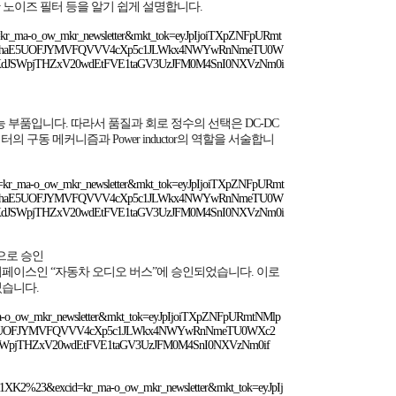
합한 노이즈 필터 등을 알기 쉽게 설명합니다.
excid=kr_ma-o_ow_mkr_newsletter&mkt_tok=eyJpIjoiTXpZNFpURmt
QkFhaE5UOFJYMVFQVVV4cXp5c1JLWkx4NWYwRnNmeTU0W
JSWpjTHZxV20wdEtFVE1taGV3UzJFM0M4SnI0NXVzNm0i
는 기능 부품입니다. 따라서 품질과 회로 정수의 선택은 DC-DC
구동 메커니즘과 Power inductor의 역할을 서술합니
?excid=kr_ma-o_ow_mkr_newsletter&mkt_tok=eyJpIjoiTXpZNFpURmt
QkFhaE5UOFJYMVFQVVV4cXp5c1JLWkx4NWYwRnNmeTU0W
JSWpjTHZxV20wdEtFVE1taGV3UzJFM0M4SnI0NXVzNm0i
)용으로 승인
페이스인 “자동차 오디오 버스”에 승인되었습니다. 이로
었습니다.
=kr_ma-o_ow_mkr_newsletter&mkt_tok=eyJpIjoiTXpZNFpURmtNMlp
aE5UOFJYMVFQVVV4cXp5c1JLWkx4NWYwRnNmeTU0WXc2
pjTHZxV20wdEtFVE1taGV3UzJFM0M4SnI0NXVzNm0if
MH101XK2%23&excid=kr_ma-o_ow_mkr_newsletter&mkt_tok=eyJpIj