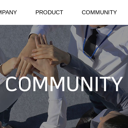
MPANY
PRODUCT
COMMUNITY
소개
NEW/HOT PRODUCT
 인사말
Components
 길
Power Solutions
COMMUNITY