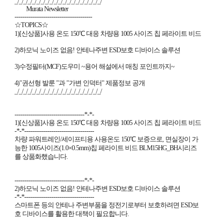
_/_/_/_/_/_/_/_/_/_/_/_/_/_/_/_/_/_/_/_/
Murata Newsletter
----------------------------------------
☆TOPICS☆
1)[신상품]사용 온도 150℃ 대응 차량용 1005 사이즈 칩 페라이트 비드
2)하모닉 노이즈 없음! 안테나주변 ESD보호 디바이스 솔루션
3)수정필터(MCF)도우미 ~용어 해설에서 매칭 포인트까지~
4)"권선형 발룬 "과 "가변 인덕터" 제품정보 공개
_/_/_/_/_/_/_/_/_/_/_/_/_/_/_/_/_/_/_/_/
------------------------------------*-*-
1)[신상품]사용 온도 150℃ 대응 차량용 1005 사이즈 칩 페라이트 비드
-*-*------------------------------------
차량 파워트레인/세이프티용 사용온도 150℃ 보증으로, 면실장이 가
능한 1005사이즈(1.0×0.5mm)칩 페라이트 비드 BLM15HG_BH시리즈
를 상품화했습니다.
------------------------------------*-*-
2)하모닉 노이즈 없음! 안테나주변 ESD보호 디바이스 솔루션
-*-*------------------------------------
스마트폰 등의 안테나 주변부품을 정전기로부터 보호하려면 ESD보
호 디바이스를 활용한 대책이 필요합니다.