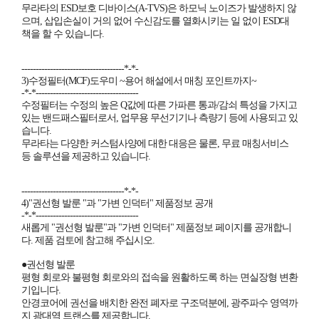
무라타의 ESD보호 디바이스(A-TVS)은 하모닉 노이즈가 발생하지 않
으며, 삽입손실이 거의 없어 수신감도를 열화시키는 일 없이 ESD대
책을 할 수 있습니다.
------------------------------------*-*-
3)수정필터(MCF)도우미 ~용어 해설에서 매칭 포인트까지~
-*-*------------------------------------
수정필터는 수정의 높은 Q값에 따른 가파른 통과/감쇠 특성을 가지고
있는 밴드패스필터로서, 업무용 무선기기나 측량기 등에 사용되고 있
습니다.
무라타는 다양한 커스텀사양에 대한 대응은 물론, 무료 매칭서비스
등 솔루션을 제공하고 있습니다.
------------------------------------*-*-
4)"권선형 발룬 "과 "가변 인덕터" 제품정보 공개
-*-*------------------------------------
새롭게 "권선형 발룬"과 "가변 인덕터" 제품정보 페이지를 공개합니
다. 제품 검토에 참고해 주십시오.
●권선형 발룬
평형 회로와 불평형 회로와의 접속을 원활하도록 하는 면실장형 변환
기입니다.
안경코어에 권선을 배치한 완전 폐자로 구조덕분에, 광주파수 영역까
지 광대역 트랜스를 제공합니다.